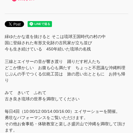
ご案内
咲元酒造の体験
「沖縄の駅ちゃんぷるー」体験会場
緑ゆたかな道を抜けると そこは琉球王国時代の村の中
国に登録された有形文化財の古民家が立ち並び
てぃだ家の体験
今も生き続けている 450年続いた琉球の名残
三線とエイサーの音が響き渡り 踊りだす村人たち
お知らせ
どこか懐かしい お腹も心も満たす ちょっと不思議な沖縄料理
じぶんの手でつくる伝統工芸は 旅の思い出とともに お持ち帰
り
みて きいて ふれて
古き良き琉球の世界を満喫してください
毎日4回（10:00/12:00/14:00/16:00）エイサーショーを開催。
勇壮なパフォーマンスをご覧いただけます。
その他お食事処・体験教室と楽しさ盛沢山で沖縄を満喫して頂け
ます。