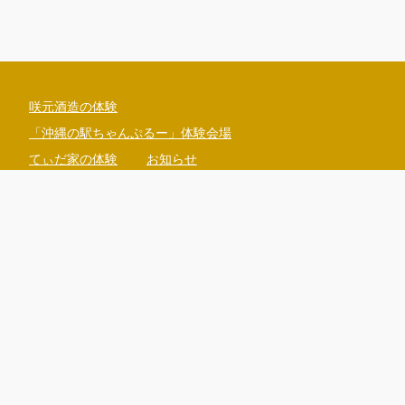
咲元酒造の体験
「沖縄の駅ちゃんぷるー」体験会場
てぃだ家の体験
お知らせ
098-965-1234
kijimuna@ryukyumura.co.jp
沖縄県国頭郡恩納村山田1130
営業時間（現地時間）：9:30 - 17:00