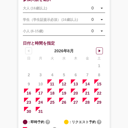
0
大人 (16歳以上)
0
学生（学生証提示必須） (16歳以上)
0
小人 (6-15歳)
日付と時間を指定
2026年8月
日
月
火
水
木
金
土
1
2
3
4
5
6
7
8
9
10
11
12
13
14
15
16
17
18
19
20
21
22
23
24
25
26
27
28
29
30
31
: 即時予約
?
: リクエスト予約
?