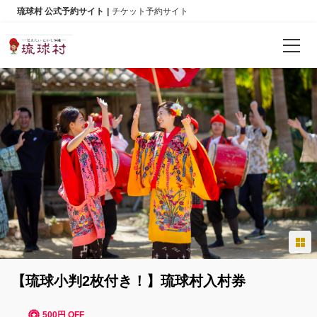
琉球村 公式予約サイト
チケット予約サイト
予約確認
言語
日本語
English
한국어
简体中文
【琉球小判2枚付き！】琉球村入村券
繁體中文
500円 OFF