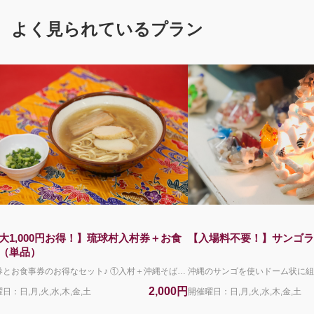
よく見られているプラン
大1,000円お得！】琉球村入村券＋お食
【入場料不要！】サンゴラ
（単品）
入村券とお食事券のお得なセット♪ ①入村＋沖縄そば単品 ②入村＋冷やし沖縄そば単品 ＊お食事の受け取りは11:00～14:45までとなっております＊ ＊メニューは単品でのご提供となります。 ＊現地価格：入村券･･･大人2,000円・小人800円／食事（単品）･･･沖縄そばまたは冷やし沖縄そば1,000円 沖縄のランチといえば沖縄そば！ 一年中いつでも美味しい定番「沖縄そば」をお得にお召し上がりいただけます！ 8月より夏限定の「冷やし沖縄そば」が登場♪ ＊沖縄県民の方へのご注意＊ 沖縄県に在住していることを証明できる顔写真付き身分証をお持ちの場合、こちらのページで販売しているチケットとは異なる入園料が割引となる現地限定のサービスがございます（県民割）。 こちらのプランをご予約されているお客様につきましては県民割を適用することができませんので、沖縄県民のかたは、この予約サイトを利用せずに直接琉球村へお越しいただき、別途県民割チケットを現地でお買い求めください。 ＜キャンセルポリシーについて＞ ご利用日前日の11:00からお取消料が発生いたします。 下記の場合はお取消料は発生いたしません。 ・琉球村が臨時休園となった場合（台風による路線バスの運休など） ・荒天・自然災害などにより旅行を実施することが困難となった場合
2,000円
日：日,月,火,水,木,金,土
開催曜日：日,月,火,水,木,金,土