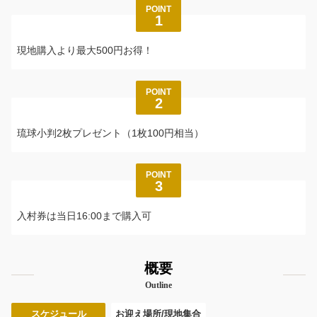
POINT
1
現地購入より最大500円お得！
POINT
2
琉球小判2枚プレゼント（1枚100円相当）
POINT
3
入村券は当日16:00まで購入可
概要
Outline
スケジュール
お迎え場所/現地集合