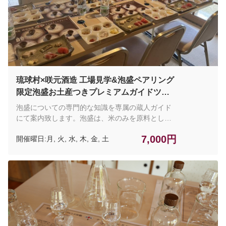
飲み比べ体験を致します。 琉球村入園料、専属ガ
イド、泡盛ハイボールと5種の泡盛ティスティン
グ、咲元オリジナル夢ボトルのお土産付き
琉球村×咲元酒造 工場見学&泡盛ペアリング
限定泡盛お土産つきプレミアムガイドツア
ー
泡盛についての専門的な知識を専属の蔵人ガイド
にて案内致します。泡盛は、米のみを原料として
造られる、日本最古の蒸留酒です。泡盛は長期熟
7,000円
開催曜日:月, 火, 水, 木, 金, 土
成させることで泡盛自身の成分が変化し、甘みを
まとったまろやかで芳醇な香りを放つ古酒（クー
ス）へと育っていきます。咲元酒造は創業１２０
年以上の歴史があり、県内老舗ならではのこだわ
りの味を皆様に楽しんでいただきたいと思いま
す。 当プランでは、古民家での泡盛ペアリングを
メインに、琉球村の散策と咲元酒造工場内の見学
をセットにしたガイド付きのプレミアムツアーを
提供致します。 泡盛をはじめとした琉球文化にゆ