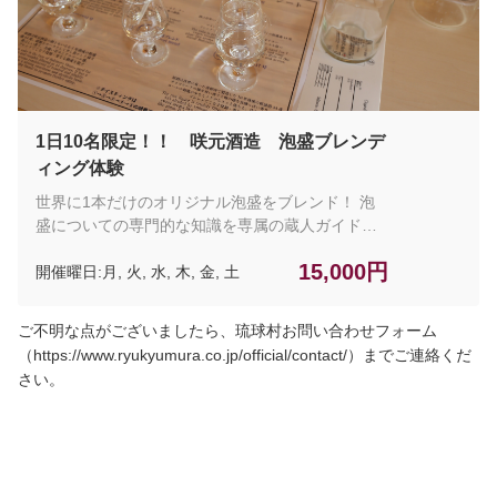
っくりと耳をかたむけながら、厳選されたお食事
メニューと泡盛とのペアリングをお楽しみくださ
い。 【ツアー詳細】 ※ガイドツアーご参加の皆
様は、琉球村「入園窓口」に13時25分迄にお集ま
り下さい。 所要時間：約120分 開催時間：13：
30〜15：30 ※月曜日〜土曜日まで/1日1回開催古
1日10名限定！！ 咲元酒造 泡盛ブレンデ
き良き沖縄を感じながら、歴史ある琉球泡盛の魅
ィング体験
力を満喫！ 咲元酒造は、明治35年創業の老舗泡盛
世界に1本だけのオリジナル泡盛をブレンド！ 泡
メーカー。 那覇市首里で「佐久本酒造場」として
盛についての専門的な知識を専属の蔵人ガイドに
泡盛事業を開始。2020年夏に琉球村敷地内へ工場
て案内致します。泡盛は、米のみを原料として造
移転。 琉球村園内と咲元酒造工場内を専門ガイド
15,000円
開催曜日:月, 火, 水, 木, 金, 土
られる、日本最古の蒸留酒です。泡盛は長期熟成
が同行、古民家にて泡盛とおつまみの ペアリン
させることで泡盛自身の成分が変化し、甘みをま
グ。 泡盛ティスティングは、対象年齢20歳以上で
とったまろやかで芳醇な香りを放つ古酒（クー
車を運転されない方のみとなります。
ご不明な点がございましたら、琉球村お問い合わせフォーム
ス）へと育っていきます。咲元酒造は創業１２０
（https://www.ryukyumura.co.jp/official/contact/）までご連絡くだ
年以上の歴史があり、県内老舗ならではのこだわ
さい。
りの味を皆様に楽しんでいただきたいと思いま
す。 【ツアー詳細】 ※ガイドツアーご参加の皆
様は、琉球村「入園窓口」に13時25分迄にお集ま
り下さい。 所要時間：約120分 開催時間：13：
30〜15：30 ※月曜日〜土曜日まで/1日1回開催 ※