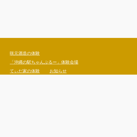
咲元酒造の体験
「沖縄の駅ちゃんぷるー」体験会場
てぃだ家の体験
お知らせ
098-965-1234
kijimuna@ryukyumura.co.jp
沖縄県国頭郡恩納村山田1130
営業時間（現地時間）：9:30 - 17:00