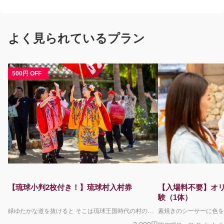
曜日により製造行程が写真と異なる場合がありま
すのでご了承下さい。琉球村内にある泡盛酒造
所・咲元酒造の泡盛各種を混ぜ合わせて、お好み
のブレンド泡盛を作ります。 琉球村園内と咲元酒
よく見られているプラン
造工場内をガイドと一緒にご案内後、古民家にて
泡盛のブレンド体験をおこないます。体験中は、
酒造所スタッフが丁寧にサポートします。 古き良
500円 OFF
き沖縄を感じながら、歴史ある琉球泡盛の魅力を
満喫！ 咲元酒造は、明治35年創業の老舗泡盛メー
カー。 那覇市首里で「佐久本酒造場」として泡盛
事業を開始。2020年夏に琉球村敷地内へ工場移転
しました。 泡盛テイスティングがありますので、
対象年齢２０歳以上で車を運転されない方のみと
なります。
【琉球小判2枚付き！】琉球村入村券
【入場料不要】オ
験（1体）
緑ゆたかな道を抜けると そこは琉球王国時代の村の中 国に登録された有形文化財の古民家が立ち並び 今も生き続けている 450年続いた琉球の名残 三線とエイサーの音が響き渡り 踊りだす村人たち どこか懐かしい お腹も心も満たす ちょっと不思議な沖縄料理 じぶんの手でつくる伝統工芸は 旅の思い出とともに お持ち帰り みて きいて ふれて 古き良き琉球の世界を満喫してください 毎日4回（10:00/12:00/14:00/16:00）エイサーショーを開催。 勇壮なパフォーマンスをご覧いただけます。 その他お食事処・体験教室と楽しさ盛沢山で沖縄を満喫して頂けます。 園内では、キッズ向けのスタンプラリーや大人のかたまでお楽しみいただける謎解き脱出ゲームも開催中！ 予約限定で琉球小判2枚をプレゼント！ 琉球村内で、お買い物や体験のお支払いにご利用いただける園内通貨です。 ＊沖縄県民の方へのご注意＊ 沖縄県に在住していることを証明できる顔写真付き身分証をお持ちの場合、こちらのページで販売しているチケットとは異なる入園料が割引となる現地限定のサービスがございます（県民割）。 こちらのプランをご予約されているお客様につきましては県民割を適用することができませんので、沖縄県民のかたは、この予約サイトを利用せずに直接琉球村へお越しいただき、別途県民割チケットを現地でお買い求めください。 ＜キャンセルポリシーについて＞ ご利用日当日の9:00からお取消料が発生いたします。 下記の場合はお取消料は発生いたしません。 ・琉球村が臨時休園となった場合（台風による路線バスの運休など） ・荒天・自然災害などにより旅行を実施することが困難となった場合