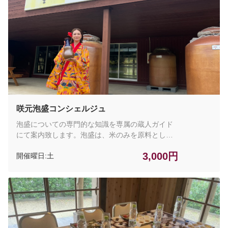
ご案内
咲元酒造の体験
「沖縄の駅ちゃんぷるー」体験会場
てぃだ家の体験
お知らせ
咲元泡盛コンシェルジュ
泡盛についての専門的な知識を専属の蔵人ガイド
にて案内致します。泡盛は、米のみを原料として
造られる、日本最古の蒸留酒です。泡盛は長期熟
3,000円
開催曜日:土
成させることで泡盛自身の成分が変化し、甘みを
まとったまろやかで芳醇な香りを放つ古酒（クー
ス）へと育っていきます。咲元酒造は創業１２０
年以上の歴史があり、県内老舗ならではのこだわ
りの味を皆様に楽しんでいただきたいと思いま
す。 琉球村園内と咲元酒造工場（外観・ガラス越
し）をガイドがご案内後、咲元酒造の泡盛5種類の