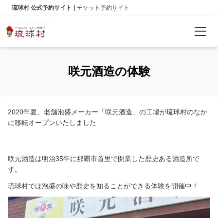
琉球村 公式予約サイト
チケット予約サイト
予約確認
咲元酒造の体験
言語
日本語
2020年夏、老舗泡盛メーカー「咲元酒造」の工場が琉球村のなか
に移転オープンいたしました
English
한국어
咲元酒造は明治35年に那覇市首里で開業した歴史ある酒造所で
す。
简体中文
琉球村では泡盛の味や歴史を知ることができる体験を開催中！
繁體中文