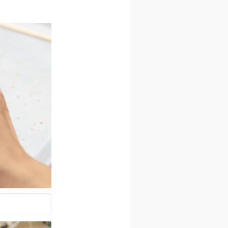
装は1時間
ま琉球村園
途入園料が