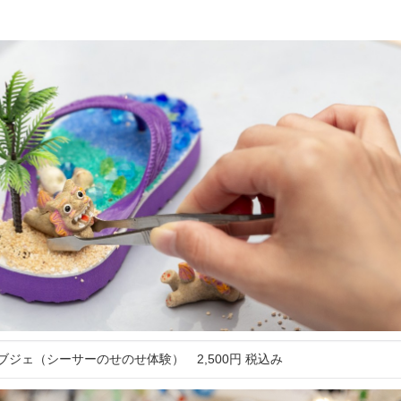
ください。 【チケット料金に含まれるもの】 体
験料金（衣装代＋着付け料金） ＊衣
レンタル可能です。 ＊衣装を着たま
内を散策することもできますが、別
発生いたします。
ブジェ（シーサーのせのせ体験） 2,500円 税込み