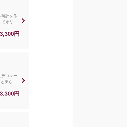
ル時計を作
してオリジ
金に含まれ
3,300円
こちらの体
め琉球村へ
をデコレー
ーと美ら海
きます。
3,300円
験料金（材
ゾーンでお
含まれてお