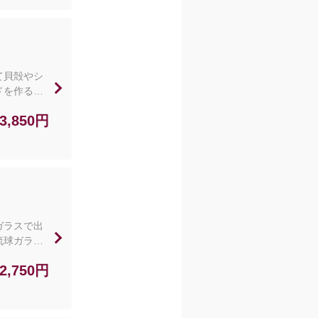
て貝殻やシ
ドを作る体
チ一式セッ
3,850円
体験料金
リーゾーン
料は含まれ
e/ti_daya.okinawa?
ガラスで出
琉球ガラス
です。（チ
2,750円
金（材料費
ンでおこな
れておりま