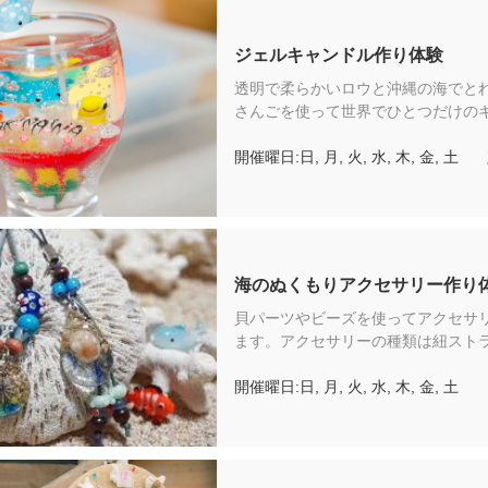
ジェルキャンドル作り体験
透明で柔らかいロウと沖縄の海でと
さんごを使って世界でひとつだけの
を作りましょう！（チケット料金に
開催曜日:日, 月, 火, 水, 木, 金, 土
の：体験料金（材料費込み）／こち
フリーゾーンでおこなわれるため琉
園料は含まれておりません。） てぃ
一覧はこちら
https://book.ryukyumura.co.jp/articl
lng=ja-JP
海のぬくもりアクセサリー作り
貝パーツやビーズを使ってアクセサ
ます。アクセサリーの種類は紐スト
ブレスレット・アンクレットの3つ
開催曜日:日, 月, 火, 水, 木, 金, 土
ただけます。（チケット料金に含ま
体験料金（材料費込み）／こちらの
ーゾーンでおこなわれるため琉球村
は含まれておりません。）