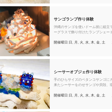
園料は含まれておりません。）
サンゴランプ作り体験
沖縄のサンゴを使いドーム状に組立
ーグラスで飾り付けたランプシェー
験です。＊スタンド・電球・スイッ
開催曜日:日, 月, 火, 水, 木, 金, 土
ト（チケット料金に含まれるもの：
（材料費込み）／こちらの体験はフ
でおこなわれるため琉球村への入園
ておりません。） てぃだ家の体験一覧はこちら
https://book.ryukyumura.co.jp/articl
lng=ja-JP
シーサーオブジェ作り体験
手のひらサイズのペタンコサンゴに
来たシーサーをのせサンゴや貝殻、
のカケラを使いオブジェを作る体験
開催曜日:日, 月, 火, 水, 木, 金, 土
ケット料金に含まれるもの：体験料
込み）／こちらの体験はフリーゾー
われるため琉球村への入園料は含ま
せん。）