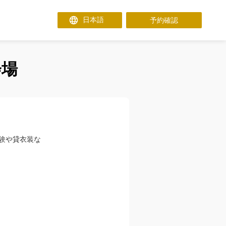
予約確認
会場
験や貸衣装な