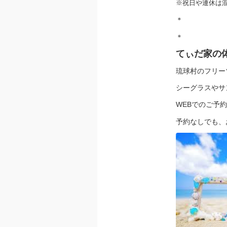
※祝日や連休は
＊
＊
てぃだ家の
琉球村のフリー
シーグラスやサ
WEBでのご予
予約なしでも、