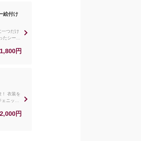
ー絵付け
に一つだけ
ったシーサ
シー
1,800円
びいただけ
ンでおこな
れておりま
！ 衣装を
ジェニック
近くにはコ
2,000円
ずけて身軽
ただきま
おりませ
ルをご利用