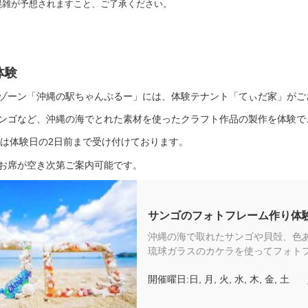
混雑が予想されますこと、ご了承ください。
体験
ゾーン「沖縄の駅ちゃんぷるー」には、体験テナント「てぃだ家」がご
ンゴなど、沖縄の海でとれた素材を使ったクラフト作品の製作を体験で
約は体験日の2日前まで受け付けております。
お席が空き次第ご案内可能です。
サンゴのフォトフレーム作り体
沖縄の海で取れたサンゴや貝殻、色
琉球ガラスのカケラを使ってフォト
作る体験です。（チケット料金に含
開催曜日:日, 月, 火, 水, 木, 金, 土
の：体験料金（材料費込み）／こち
フリーゾーンでおこなわれるため琉