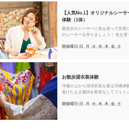
【人気No.1】オリジナルシーサ
体験（1体）
素焼きのシーサーに色を塗って世界
のシーサーを作りましょう！ 色を塗
ーはその場でお持ち帰りいただけます。 ＊
開催曜日:日, 月, 火, 水, 木, 金, 土
サーのオス・メスは体験当日にお選
ます。 ＊こちらの体験はフリーゾー
われるため琉球村への入園料は含ま
せん。
お散歩貸衣装体験
洋服の上から琉球衣装を着る沖縄体験
着けたまま園内を散策をしてフォト
な一枚を残しましょう♪ 体験ブース
開催曜日:日, 月, 火, 水, 木, 金, 土
インロッカーも完備！お手荷物をあ
にお散歩ができます。 ＊写真はお客様各自のカ
メラやスマートフォンで撮影してい
す。 ＊履物の貸し出しはおこなって
ん。お客様で持参された靴やサンダ