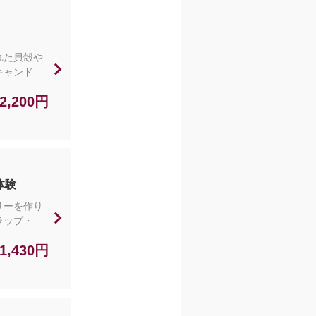
れた貝殻や
キャンドル
含まれるも
2,200円
らの体験は
球村への入
だ家の体験
e/ti_daya.okinawa?
体験
リーを作り
ラップ・紐
からお選びい
1,430円
れるもの：
体験はフリ
への入園料