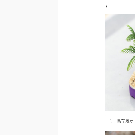
＊
ミニ島草履オ