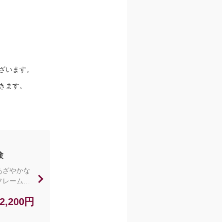
ざいます。
きます。
験
あざやかな
フレームを
まれるも
2,200円
らの体験は
球村への入