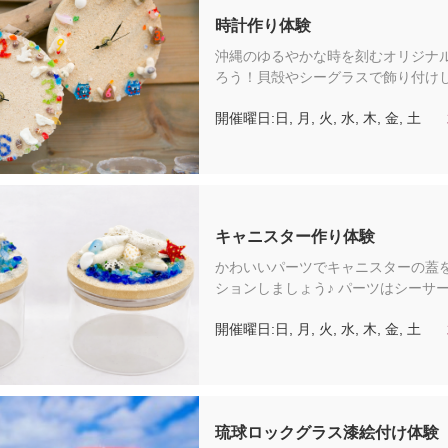
時計作り体験
沖縄のゆるやかな時を刻むオリジナ
ろう！貝殻やシーグラスで飾り付け
ナル時計を作ります。（チケット料
開催曜日:日, 月, 火, 水, 木, 金, 土
るもの：体験料金（材料費込み）／
験はフリーゾーンでおこなわれるた
の入園料は含まれておりません。）
キャニスター作り体験
かわいいパーツでキャニスターの蓋
ションしましょう♪ パーツはシーサ
（海イメージのパーツ）から選択で
開催曜日:日, 月, 火, 水, 木, 金, 土
（チケット料金に含まれるもの：体
料費込み）／こちらの体験はフリー
こなわれるため琉球村への入園料は
りません。）
琉球ロックグラス漆絵付け体験