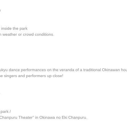
0
 inside the park
 weather or crowd conditions.
kyu dance performances on the veranda of a traditional Okinawan ho
the singers and performers up close!
0
park /
t “Chanpuru Theater” in Okinawa no Eki Chanpuru.