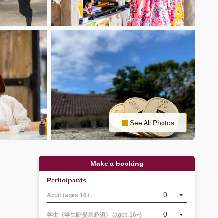
See All Photos
Make a booking
Participants
0
Adult (ages 16+)
0
学生（学生証提示必須） (ages 16+)