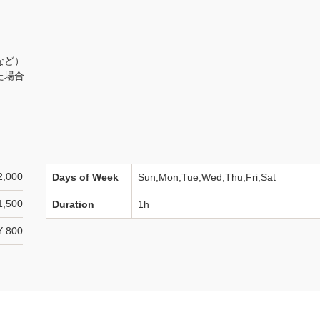
など）
た場合
2,000
Days of Week
Sun,Mon,Tue,Wed,Thu,Fri,Sat
1,500
Duration
1h
Y 800