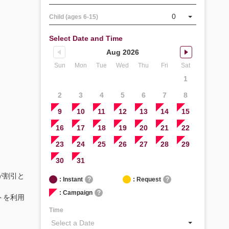
0
Child (ages 6-15)
Select Date and Time
Aug 2026
Sun
Mon
Tue
Wed
Thu
Fri
Sat
1
2
3
4
5
6
7
8
9
10
11
12
13
14
15
16
17
18
19
20
21
22
23
24
25
26
27
28
29
30
31
が割引と
: Instant
?
: Request
?
: Campaign
?
トを利用
Time