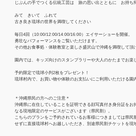
じぶんの手でつくる伝統工芸は 旅の思い出とともに お持ち
みて きいて ふれて
古き良き琉球の世界を満喫してください
毎日4回（10:00/12:00/14:00/16:00）エイサーショーを開催。
勇壮なパフォーマンスをご覧いただけます。
その他お食事処・体験教室と楽しさ盛沢山で沖縄を満喫して頂
園内では、キッズ向けのスタンプラリーや大人のかたまでお楽
予約限定で琉球小判2枚をプレゼント！
琉球村内で、お買い物や体験のお支払いにご利用いただける園
＊沖縄県民の方へのご注意＊
沖縄県に在住していることを証明できる顔写真付き身分証をお
なる現地限定のサービスがございます（県民割）。
こちらのプランをご予約されているお客様につきましては県民
せずに直接琉球村へお越しいただき、別途県民割チケットを現