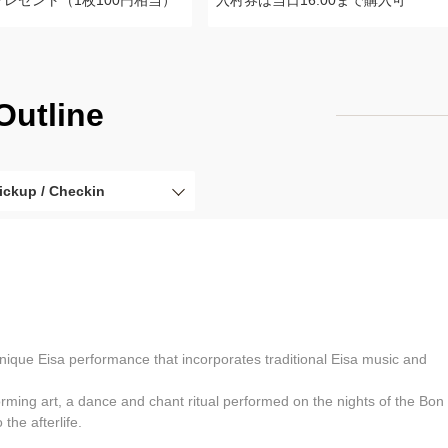
レゼント（1枚100円相当）
入村券は当日16:00まで購入可
Outline
ickup / Checkin
ique Eisa performance that incorporates traditional Eisa music and
orming art, a dance and chant ritual performed on the nights of the Bon
 the afterlife.