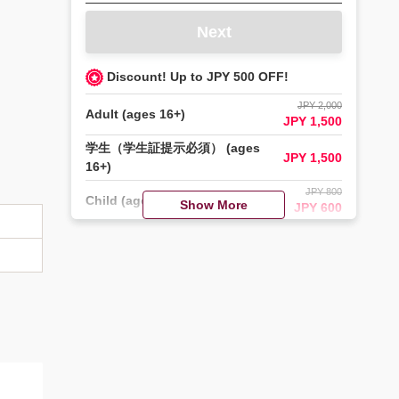
Next
Discount! Up to JPY 500 OFF!
JPY 2,000
Adult (ages 16+)
JPY 1,500
学生（学生証提示必須） (ages
JPY 1,500
16+)
JPY 800
Child (ages 6-15)
Show More
JPY 600