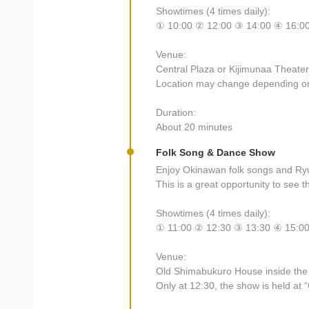
Showtimes (4 times daily):
① 10:00 ② 12:00 ③ 14:00 ④ 16:0
Venue:
Central Plaza or Kijimunaa Theater
Location may change depending on
Duration:
About 20 minutes
Folk Song & Dance Show
Enjoy Okinawan folk songs and Ryu
This is a great opportunity to see 
Showtimes (4 times daily):
① 11:00 ② 12:30 ③ 13:30 ④ 15:0
Venue:
Old Shimabukuro House inside the 
Only at 12:30, the show is held a