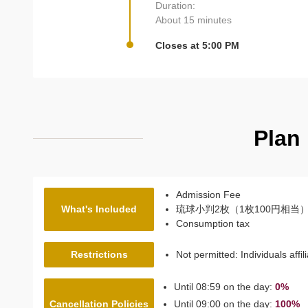
Duration:
About 15 minutes
Closes at 5:00 PM
Plan
Admission Fee
What's Included
琉球小判2枚（1枚100円相当
Consumption tax
Restrictions
Not permitted: Individuals affi
Until 08:59 on the day:
0%
Cancellation Policies
Until 09:00 on the day:
100%