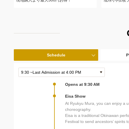
現地購入より最大500円お得！
琉球小判2枚プ
Schedule
P
Opens at 9:30 AM
Eisa Show
At Ryukyu Mura, you can enjoy a un
choreography.
Eisa is a traditional Okinawan perf
Festival to send ancestors’ spirits to