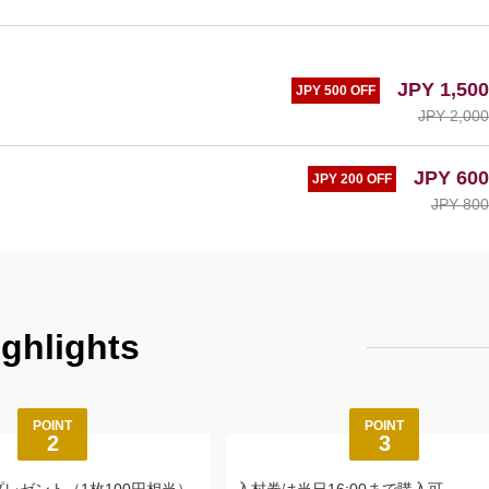
JPY 1,500
JPY 500 OFF
JPY 2,000
JPY 600
JPY 200 OFF
JPY 800
ighlights
POINT
POINT
2
3