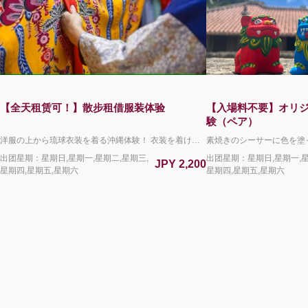
【全天租赁可！】散步租借服装体验
【入場料不要】オリ
験（ペア）
洋服の上から琉球衣装を着る沖縄体験！ 衣装を着けたまま園内を散策をしてフォトジェニックな一枚を残しましょう♪ 体験ブース近くにはコインロッカーも完備！お手荷物をあずけて身軽にお散歩ができます。 ＊写真はお客様各自のカメラやスマートフォンで撮影していただきます。 ＊履物の貸し出しはおこなっておりません。お客様で持参された靴やサンダルをご利用ください。 ＊5名以上のグループでご利用される場合は、着付けにお時間をいただきますことご了承ください。 【チケット料金に含まれるもの】 体験料金（衣装代＋着付け料金） ＊衣装は終日レンタル可能です。 ＊衣装を着たまま琉球村園内を散策することもできますが、別途入園料が発生いたします。
出团星期：星期日,星期一,星期二,星期三,
出团星期：星期日,星期一,星
JPY 2,200
星期四,星期五,星期六
星期四,星期五,星期六