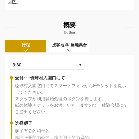
回忆。
概要
Outline
行程
接客地点/ 当地集合
受付･･･琉球村入園口にて
琉球村入園窓口にてスマートフォンからEチケットを提示
してください。
スタッフが利用開始処理のボタンを押します。
紙の体験チケットをお渡しいたしますので、体験会場にて
ご提出ください。
选择狮子
狮子有公的和母的。
嘴巴张开的为公的，嘴巴闭上的为母的。