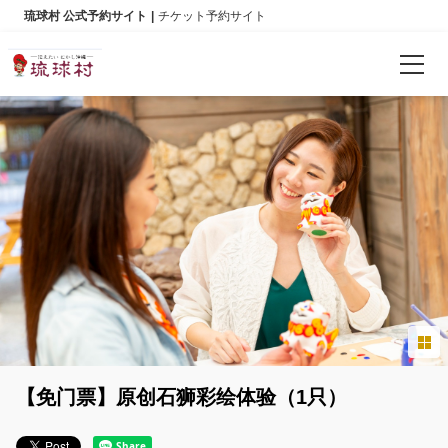
琉球村 公式予約サイト
チケット予約サイト
确认预订
语言
日本語
English
한국어
简体中文
【免门票】原创石狮彩绘体验（1只）
繁體中文