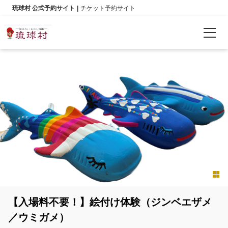
琉球村 公式予約サイト
チケット予約サイト
예약 확인
언어
日本語
English
한국어
简体中文
【入場料不要！】絵付け体験（ジンベエザメ
繁體中文
／ウミガメ）