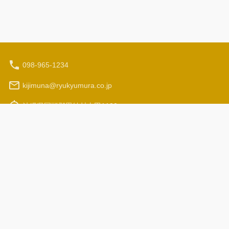
098-965-1234
kijimuna@ryukyumura.co.jp
沖縄県国頭郡恩納村山田1130
영업시간 (현지시간) : 9:30 - 17:00
여행사 등록 면허증
약관과 조건
©
2026
NutmegLabs Inc.