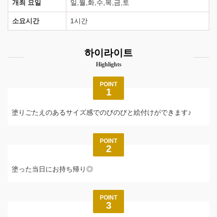
개최 요일
일,월,화,수,목,금,토
소요시간
1시간
하이라이트
Highlights
POINT
1
塗りごたえのあるサイズ感でのびのびと絵付けができます♪
POINT
2
塗った当日にお持ち帰り◎
POINT
3