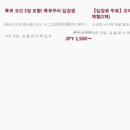
류큐 코인 2장 포함! 류큐무라 입장권
【입장료 무료】오리
체험(1체)
緑ゆたかな道を抜けると そこは琉球王国時代の村の中 国に登録された有形文化財の古民家が立ち並び 今も生き続けている 450年続いた琉球の名残 三線とエイサーの音が響き渡り 踊りだす村人たち どこか懐かしい お腹も心も満たす ちょっと不思議な沖縄料理 じぶんの手でつくる伝統工芸は 旅の思い出とともに お持ち帰り みて きいて ふれて 古き良き琉球の世界を満喫してください 毎日4回（10:00/12:00/14:00/16:00）エイサーショーを開催。 勇壮なパフォーマンスをご覧いただけます。 その他お食事処・体験教室と楽しさ盛沢山で沖縄を満喫して頂けます。 園内では、キッズ向けのスタンプラリーや大人のかたまでお楽しみいただける謎解き脱出ゲームも開催中！ 予約限定で琉球小判2枚をプレゼント！ 琉球村内で、お買い物や体験のお支払いにご利用いただける園内通貨です。 ＊沖縄県民の方へのご注意＊ 沖縄県に在住していることを証明できる顔写真付き身分証をお持ちの場合、こちらのページで販売しているチケットとは異なる入園料が割引となる現地限定のサービスがございます（県民割）。 こちらのプランをご予約されているお客様につきましては県民割を適用することができませんので、沖縄県民のかたは、この予約サイトを利用せずに直接琉球村へお越しいただき、別途県民割チケットを現地でお買い求めください。 ＜キャンセルポリシーについて＞ ご利用日当日の9:00からお取消料が発生いたします。 下記の場合はお取消料は発生いたしません。 ・琉球村が臨時休園となった場合（台風による路線バスの運休など） ・荒天・自然災害などにより旅行を実施することが困難となった場合
JPY 2,000
개최 요일 : 일,월,화,수,목
개최 요일 : 일,월,화,수,목,금,토
JPY 1,500〜