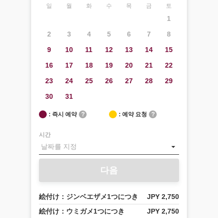
일
월
화
수
목
금
토
1
2
3
4
5
6
7
8
9
10
11
12
13
14
15
16
17
18
19
20
21
22
23
24
25
26
27
28
29
30
31
: 즉시 예약
?
: 예약 요청
?
시간
다음
絵付け：ジンベエザメ1つにつき
JPY 2,750
絵付け：ウミガメ1つにつき
JPY 2,750