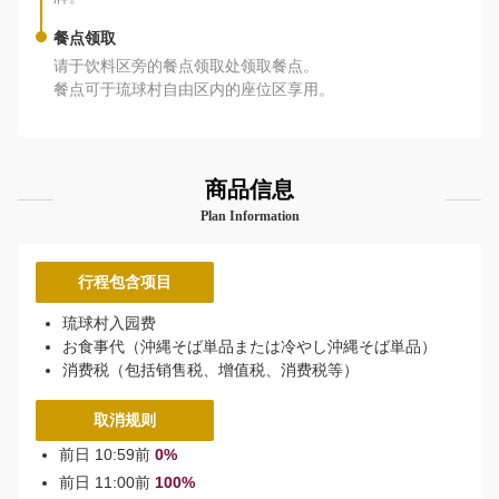
餐点领取
请于饮料区旁的餐点领取处领取餐点。
餐点可于琉球村自由区内的座位区享用。
商品信息
Plan Information
行程包含项目
琉球村入园费
お食事代（沖縄そば単品または冷やし沖縄そば単品）
消费税（包括销售税、增值税、消费税等）
取消规则
前日 10:59前
0%
前日 11:00前
100%