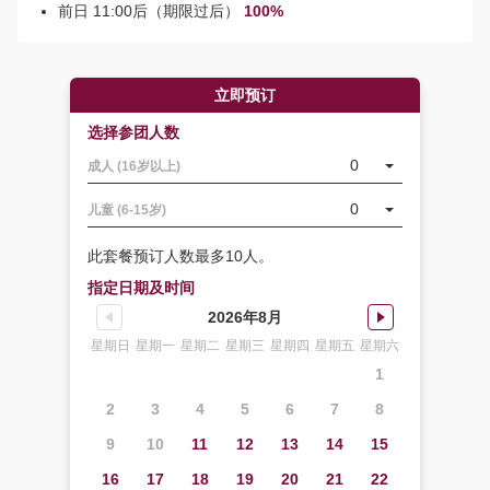
前日 11:00后（期限过后）
100%
立即预订
选择参团人数
0
成人 (16岁以上)
0
儿童 (6-15岁)
此套餐预订人数最多10人。
指定日期及时间
2026年8月
星期日
星期一
星期二
星期三
星期四
星期五
星期六
1
2
3
4
5
6
7
8
9
10
11
12
13
14
15
16
17
18
19
20
21
22