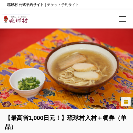
琉球村 公式予約サイト
チケット予約サイト
确认预订
语言
日本語
English
한국어
简体中文
【最高省1,000日元！】琉球村入村＋餐券（单
繁體中文
品）