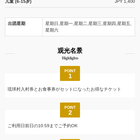
儿童 (6-15岁)
JPY 1,400
出团星期
星期日,星期一,星期二,星期三,星期四,星期五,
星期六
观光名景
Highlights
POINT
1
琉球村入村券とお食事券がセットになったお得なチケット
POINT
2
ご利用日前日の10:59までご予約OK