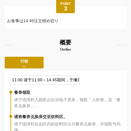
POINT
3
お食事は14:45注文締め切り
概要
Outline
行程
餐券领取
请于琉球村入园柜台出示电子票券，领取「入村券」及「餐
券兑换券」。
请将餐券兑换券交至饮料区。
请于琉球村自由区内的饮料区出示餐券兑换券，并领取号码
牌。