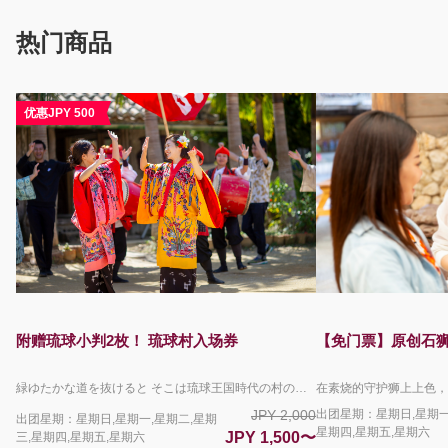
热门商品
优惠JPY 500
附赠琉球小判2枚！ 琉球村入场券
【免门票】原创石狮
緑ゆたかな道を抜けると そこは琉球王国時代の村の中 国に登録された有形文化財の古民家が立ち並び 今も生き続けている 450年続いた琉球の名残 三線とエイサーの音が響き渡り 踊りだす村人たち どこか懐かしい お腹も心も満たす ちょっと不思議な沖縄料理 じぶんの手でつくる伝統工芸は 旅の思い出とともに お持ち帰り みて きいて ふれて 古き良き琉球の世界を満喫してください 毎日4回（10:00/12:00/14:00/16:00）エイサーショーを開催。 勇壮なパフォーマンスをご覧いただけます。 その他お食事処・体験教室と楽しさ盛沢山で沖縄を満喫して頂けます。 園内では、キッズ向けのスタンプラリーや大人のかたまでお楽しみいただける謎解き脱出ゲームも開催中！ 予約限定で琉球小判2枚をプレゼント！ 琉球村内で、お買い物や体験のお支払いにご利用いただける園内通貨です。 ＊沖縄県民の方へのご注意＊ 沖縄県に在住していることを証明できる顔写真付き身分証をお持ちの場合、こちらのページで販売しているチケットとは異なる入園料が割引となる現地限定のサービスがございます（県民割）。 こちらのプランをご予約されているお客様につきましては県民割を適用することができませんので、沖縄県民のかたは、この予約サイトを利用せずに直接琉球村へお越しいただき、別途県民割チケットを現地でお買い求めください。 ＜キャンセルポリシーについて＞ ご利用日当日の9:00からお取消料が発生いたします。 下記の場合はお取消料は発生いたしません。 ・琉球村が臨時休園となった場合（台風による路線バスの運休など） ・荒天・自然災害などにより旅行を実施することが困難となった場合
JPY 2,000
出团星期：星期日,星期一
出团星期：星期日,星期一,星期二,星期
星期四,星期五,星期六
JPY 1,500〜
三,星期四,星期五,星期六