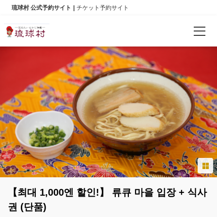
琉球村 公式予約サイト
チケット予約サイト
예약 확인
언어
日本語
English
한국어
简体中文
【최대 1,000엔 할인!】 류큐 마을 입장 + 식사
繁體中文
권 (단품)