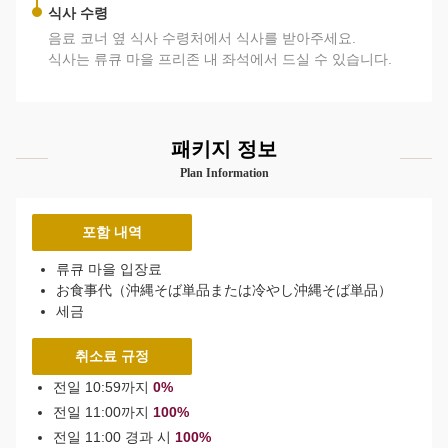
식사 수령
음료 코너 옆 식사 수령처에서 식사를 받아주세요.
식사는 류큐 마을 프리존 내 좌석에서 드실 수 있습니다.
패키지 정보
Plan Information
포함 내역
류큐 마을 입장료
お食事代（沖縄そば単品または冷やし沖縄そば単品）
세금
취소료 규정
전일 10:59까지
0%
전일 11:00까지
100%
전일 11:00 경과 시
100%