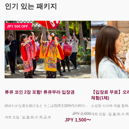
인기 있는 패키지
JPY 500 OFF
류큐 코인 2장 포함! 류큐무라 입장권
【입장료 무료】오리
체험(1체)
緑ゆたかな道を抜けると そこは琉球王国時代の村の中 国に登録された有形文化財の古民家が立ち並び 今も生き続けている 450年続いた琉球の名残 三線とエイサーの音が響き渡り 踊りだす村人たち どこか懐かしい お腹も心も満たす ちょっと不思議な沖縄料理 じぶんの手でつくる伝統工芸は 旅の思い出とともに お持ち帰り みて きいて ふれて 古き良き琉球の世界を満喫してください 毎日4回（10:00/12:00/14:00/16:00）エイサーショーを開催。 勇壮なパフォーマンスをご覧いただけます。 その他お食事処・体験教室と楽しさ盛沢山で沖縄を満喫して頂けます。 園内では、キッズ向けのスタンプラリーや大人のかたまでお楽しみいただける謎解き脱出ゲームも開催中！ 予約限定で琉球小判2枚をプレゼント！ 琉球村内で、お買い物や体験のお支払いにご利用いただける園内通貨です。 ＊沖縄県民の方へのご注意＊ 沖縄県に在住していることを証明できる顔写真付き身分証をお持ちの場合、こちらのページで販売しているチケットとは異なる入園料が割引となる現地限定のサービスがございます（県民割）。 こちらのプランをご予約されているお客様につきましては県民割を適用することができませんので、沖縄県民のかたは、この予約サイトを利用せずに直接琉球村へお越しいただき、別途県民割チケットを現地でお買い求めください。 ＜キャンセルポリシーについて＞ ご利用日当日の9:00からお取消料が発生いたします。 下記の場合はお取消料は発生いたしません。 ・琉球村が臨時休園となった場合（台風による路線バスの運休など） ・荒天・自然災害などにより旅行を実施することが困難となった場合
JPY 2,000
개최 요일 : 일,월,화,수,목
개최 요일 : 일,월,화,수,목,금,토
JPY 1,500〜