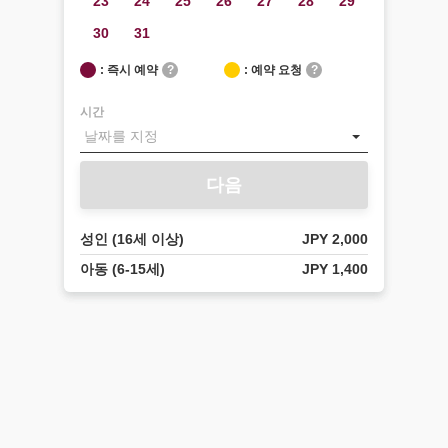
23
24
25
26
27
28
29
30
31
: 즉시 예약
?
: 예약 요청
?
시간
다음
성인 (16세 이상)
JPY 2,000
아동 (6-15세)
JPY 1,400