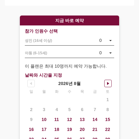
지금 바로 예약
참가 인원수 선택
0
성인 (16세 이상)
0
아동 (6-15세)
이 플랜은 최대 10명까지 예약 가능합니다.
날짜와 시간을 지정
2026년 8월
일
월
화
수
목
금
토
1
2
3
4
5
6
7
8
9
10
11
12
13
14
15
16
17
18
19
20
21
22