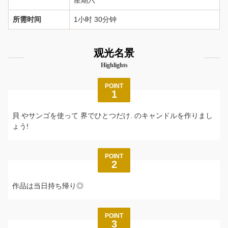
星期六
所需时间
1小时 30分钟
观光名景
Highlights
POINT
1
⾙ やサンゴを使って 界でひとつだけ. のキャンドルを作りまし
ょう!
POINT
2
作品は当日持ち帰り◎
POINT
3