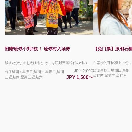
附赠琉球小判2枚！ 琉球村入场券
【免门票】原创石狮
緑ゆたかな道を抜けると そこは琉球王国時代の村の中 国に登録された有形文化財の古民家が立ち並び 今も生き続けている 450年続いた琉球の名残 三線とエイサーの音が響き渡り 踊りだす村人たち どこか懐かしい お腹も心も満たす ちょっと不思議な沖縄料理 じぶんの手でつくる伝統工芸は 旅の思い出とともに お持ち帰り みて きいて ふれて 古き良き琉球の世界を満喫してください 毎日4回（10:00/12:00/14:00/16:00）エイサーショーを開催。 勇壮なパフォーマンスをご覧いただけます。 その他お食事処・体験教室と楽しさ盛沢山で沖縄を満喫して頂けます。 園内では、キッズ向けのスタンプラリーや大人のかたまでお楽しみいただける謎解き脱出ゲームも開催中！ 予約限定で琉球小判2枚をプレゼント！ 琉球村内で、お買い物や体験のお支払いにご利用いただける園内通貨です。 ＊沖縄県民の方へのご注意＊ 沖縄県に在住していることを証明できる顔写真付き身分証をお持ちの場合、こちらのページで販売しているチケットとは異なる入園料が割引となる現地限定のサービスがございます（県民割）。 こちらのプランをご予約されているお客様につきましては県民割を適用することができませんので、沖縄県民のかたは、この予約サイトを利用せずに直接琉球村へお越しいただき、別途県民割チケットを現地でお買い求めください。 ＜キャンセルポリシーについて＞ ご利用日当日の9:00からお取消料が発生いたします。 下記の場合はお取消料は発生いたしません。 ・琉球村が臨時休園となった場合（台風による路線バスの運休など） ・荒天・自然災害などにより旅行を実施することが困難となった場合
JPY 2,000
出团星期：星期日,星期一
出团星期：星期日,星期一,星期二,星期
星期四,星期五,星期六
JPY 1,500〜
三,星期四,星期五,星期六