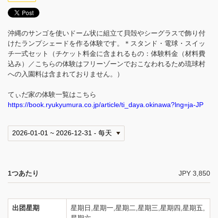
沖縄のサンゴを使いドーム状に組立て貝殻やシーグラスで飾り付
けたランプシェードを作る体験です。＊スタンド・電球・スイッ
チ一式セット（チケット料金に含まれるもの：体験料金（材料費
込み）／こちらの体験はフリーゾーンでおこなわれるため琉球村
への入園料は含まれておりません。）
てぃだ家の体験一覧はこちら
https://book.ryukyumura.co.jp/article/ti_daya.okinawa?lng=ja-JP
1つあたり
JPY 3,850
出团星期
星期日,星期一,星期二,星期三,星期四,星期五,