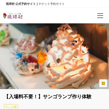
琉球村 公式予約サイト
チケット予約サイト
确认预订
语言
日本語
English
한국어
简体中文
【入場料不要！】サンゴランプ作り体験
繁體中文
てぃだ家