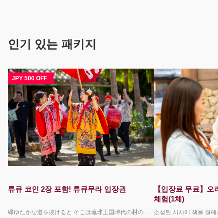
인기 있는 패키지
JPY 500 OFF
류큐 코인 2장 포함! 류큐무라 입장권
【입장료 무료】오리
체험(1체)
緑ゆたかな道を抜けると そこは琉球王国時代の村の中 国に登録された有形文化財の古民家が立ち並び 今も生き続けている 450年続いた琉球の名残 三線とエイサーの音が響き渡り 踊りだす村人たち どこか懐かしい お腹も心も満たす ちょっと不思議な沖縄料理 じぶんの手でつくる伝統工芸は 旅の思い出とともに お持ち帰り みて きいて ふれて 古き良き琉球の世界を満喫してください 毎日4回（10:00/12:00/14:00/16:00）エイサーショーを開催。 勇壮なパフォーマンスをご覧いただけます。 その他お食事処・体験教室と楽しさ盛沢山で沖縄を満喫して頂けます。 園内では、キッズ向けのスタンプラリーや大人のかたまでお楽しみいただける謎解き脱出ゲームも開催中！ 予約限定で琉球小判2枚をプレゼント！ 琉球村内で、お買い物や体験のお支払いにご利用いただける園内通貨です。 ＊沖縄県民の方へのご注意＊ 沖縄県に在住していることを証明できる顔写真付き身分証をお持ちの場合、こちらのページで販売しているチケットとは異なる入園料が割引となる現地限定のサービスがございます（県民割）。 こちらのプランをご予約されているお客様につきましては県民割を適用することができませんので、沖縄県民のかたは、この予約サイトを利用せずに直接琉球村へお越しいただき、別途県民割チケットを現地でお買い求めください。 ＜キャンセルポリシーについて＞ ご利用日当日の9:00からお取消料が発生いたします。 下記の場合はお取消料は発生いたしません。 ・琉球村が臨時休園となった場合（台風による路線バスの運休など） ・荒天・自然災害などにより旅行を実施することが困難となった場合