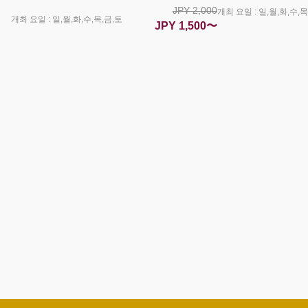
JPY 2,000
개최 요일 : 일,월,화,수,목
개최 요일 : 일,월,화,수,목,금,토
JPY 1,500〜