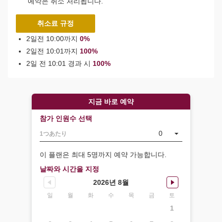
예약은 취소 처리됩니다.
취소료 규정
2일전 10:00까지
0%
2일전 10:01까지
100%
2일 전 10:01 경과 시
100%
지금 바로 예약
참가 인원수 선택
0
1つあたり
이 플랜은 최대 5명까지 예약 가능합니다.
날짜와 시간을 지정
2026년 8월
일
월
화
수
목
금
토
1