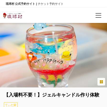
琉球村 公式予約サイト
チケット予約サイト
예약 확인
언어
日本語
English
한국어
简体中文
【入場料不要！】ジェルキャンドル作り体験
繁體中文
てぃだ家