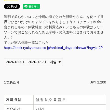
透明で柔らかいロウと沖縄の海でとれた貝殻やさんごを使って世
界でひとつだけのキャンドルを作りましょう！（チケット料金に
含まれるもの：体験料金（材料費込み）／こちらの体験はフリー
ゾーンでおこなわれるため琉球村への入園料は含まれておりませ
ん。）
てぃだ家の体験一覧はこちら
https://book.ryukyumura.co.jp/article/ti_daya.okinawa?lng=ja-JP
1つあたり
JPY 2,200
개최 요일
일,월,화,수,목,금,토
소요시간
2시간